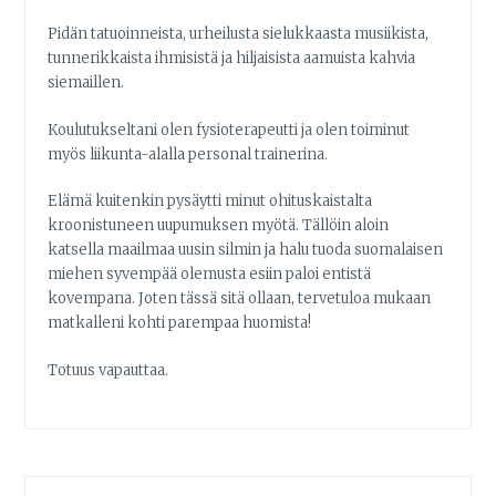
Pidän tatuoinneista, urheilusta sielukkaasta musiikista,
tunnerikkaista ihmisistä ja hiljaisista aamuista kahvia
siemaillen.
Koulutukseltani olen fysioterapeutti ja olen toiminut
myös liikunta-alalla personal trainerina.
Elämä kuitenkin pysäytti minut ohituskaistalta
kroonistuneen uupumuksen myötä. Tällöin aloin
katsella maailmaa uusin silmin ja halu tuoda suomalaisen
miehen syvempää olemusta esiin paloi entistä
kovempana. Joten tässä sitä ollaan, tervetuloa mukaan
matkalleni kohti parempaa huomista!
Totuus vapauttaa.