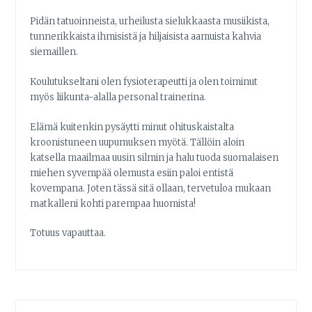
Pidän tatuoinneista, urheilusta sielukkaasta musiikista,
tunnerikkaista ihmisistä ja hiljaisista aamuista kahvia
siemaillen.
Koulutukseltani olen fysioterapeutti ja olen toiminut
myös liikunta-alalla personal trainerina.
Elämä kuitenkin pysäytti minut ohituskaistalta
kroonistuneen uupumuksen myötä. Tällöin aloin
katsella maailmaa uusin silmin ja halu tuoda suomalaisen
miehen syvempää olemusta esiin paloi entistä
kovempana. Joten tässä sitä ollaan, tervetuloa mukaan
matkalleni kohti parempaa huomista!
Totuus vapauttaa.