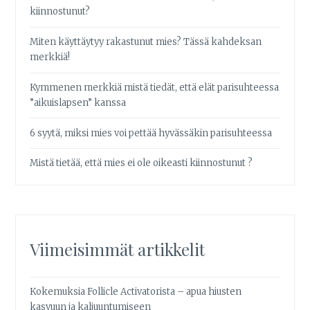
kiinnostunut?
Miten käyttäytyy rakastunut mies? Tässä kahdeksan
merkkiä!
Kymmenen merkkiä mistä tiedät, että elät parisuhteessa
”aikuislapsen” kanssa
6 syytä, miksi mies voi pettää hyvässäkin parisuhteessa
Mistä tietää, että mies ei ole oikeasti kiinnostunut ?
Viimeisimmät artikkelit
Kokemuksia Follicle Activatorista – apua hiusten
kasvuun ja kaljuuntumiseen