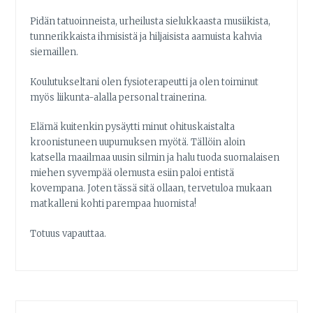
Pidän tatuoinneista, urheilusta sielukkaasta musiikista,
tunnerikkaista ihmisistä ja hiljaisista aamuista kahvia
siemaillen.
Koulutukseltani olen fysioterapeutti ja olen toiminut
myös liikunta-alalla personal trainerina.
Elämä kuitenkin pysäytti minut ohituskaistalta
kroonistuneen uupumuksen myötä. Tällöin aloin
katsella maailmaa uusin silmin ja halu tuoda suomalaisen
miehen syvempää olemusta esiin paloi entistä
kovempana. Joten tässä sitä ollaan, tervetuloa mukaan
matkalleni kohti parempaa huomista!
Totuus vapauttaa.