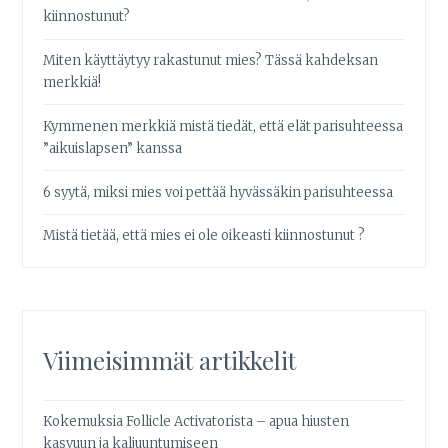
kiinnostunut?
Miten käyttäytyy rakastunut mies? Tässä kahdeksan
merkkiä!
Kymmenen merkkiä mistä tiedät, että elät parisuhteessa
”aikuislapsen” kanssa
6 syytä, miksi mies voi pettää hyvässäkin parisuhteessa
Mistä tietää, että mies ei ole oikeasti kiinnostunut ?
Viimeisimmät artikkelit
Kokemuksia Follicle Activatorista – apua hiusten
kasvuun ja kaljuuntumiseen