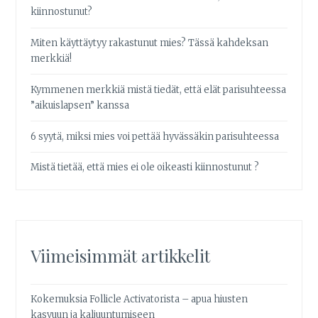
kiinnostunut?
Miten käyttäytyy rakastunut mies? Tässä kahdeksan
merkkiä!
Kymmenen merkkiä mistä tiedät, että elät parisuhteessa
”aikuislapsen” kanssa
6 syytä, miksi mies voi pettää hyvässäkin parisuhteessa
Mistä tietää, että mies ei ole oikeasti kiinnostunut ?
Viimeisimmät artikkelit
Kokemuksia Follicle Activatorista – apua hiusten
kasvuun ja kaljuuntumiseen