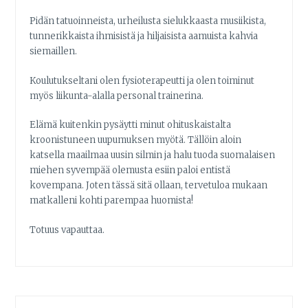
Pidän tatuoinneista, urheilusta sielukkaasta musiikista,
tunnerikkaista ihmisistä ja hiljaisista aamuista kahvia
siemaillen.
Koulutukseltani olen fysioterapeutti ja olen toiminut
myös liikunta-alalla personal trainerina.
Elämä kuitenkin pysäytti minut ohituskaistalta
kroonistuneen uupumuksen myötä. Tällöin aloin
katsella maailmaa uusin silmin ja halu tuoda suomalaisen
miehen syvempää olemusta esiin paloi entistä
kovempana. Joten tässä sitä ollaan, tervetuloa mukaan
matkalleni kohti parempaa huomista!
Totuus vapauttaa.