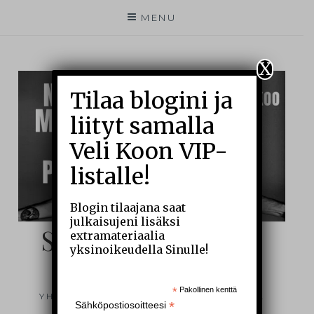
MENU
X
Tilaa blogini ja
liityt samalla
Veli Koon VIP-
listalle!
Blogin tilaajana saat
julkaisujeni lisäksi
SIELUNI SILMIN –
extramateriaalia
yksinoikeudella Sinulle!
BLOGI
*
Pakollinen kenttä
YHDEN MIEHEN ARKEA JA ÄÄRIRAJOJA
*
Sähköpostiosoitteesi