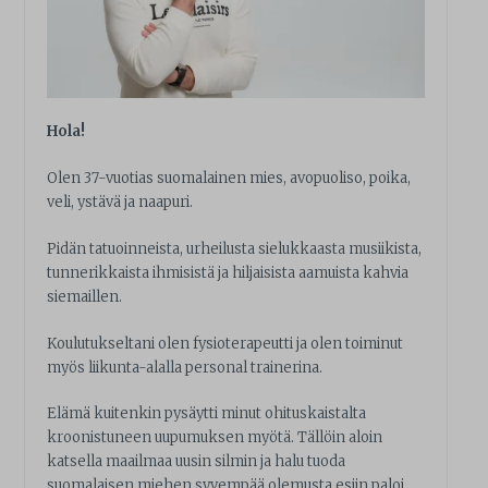
Hola!
Olen 37-vuotias suomalainen mies, avopuoliso, poika,
veli, ystävä ja naapuri.
Pidän tatuoinneista, urheilusta sielukkaasta musiikista,
tunnerikkaista ihmisistä ja hiljaisista aamuista kahvia
siemaillen.
Koulutukseltani olen fysioterapeutti ja olen toiminut
myös liikunta-alalla personal trainerina.
Elämä kuitenkin pysäytti minut ohituskaistalta
kroonistuneen uupumuksen myötä. Tällöin aloin
katsella maailmaa uusin silmin ja halu tuoda
suomalaisen miehen syvempää olemusta esiin paloi