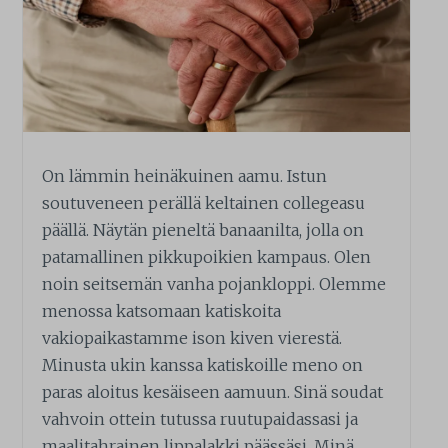
On lämmin heinäkuinen aamu. Istun
soutuveneen perällä keltainen collegeasu
päällä. Näytän pieneltä banaanilta, jolla on
patamallinen pikkupoikien kampaus. Olen
noin seitsemän vanha pojankloppi. Olemme
menossa katsomaan katiskoita
vakiopaikastamme ison kiven vierestä.
Minusta ukin kanssa katiskoille meno on
paras aloitus kesäiseen aamuun. Sinä soudat
vahvoin ottein tutussa ruutupaidassasi ja
maalitahrainen lippalakki päässäsi. Minä