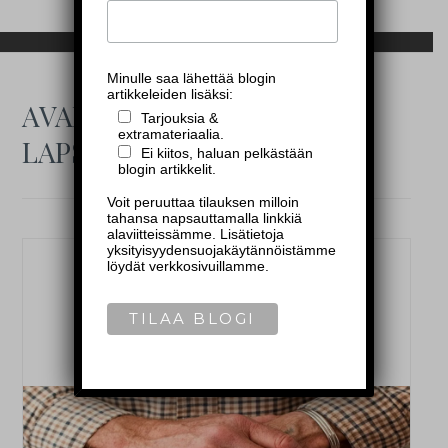
Minulle saa lähettää blogin
artikkeleiden lisäksi:
AVAINSANA:
Tarjouksia &
extramateriaalia.
LAPSUUSMUISTOT
Ei kiitos, haluan pelkästään
blogin artikkelit.
Voit peruuttaa tilauksen milloin
tahansa napsauttamalla linkkiä
alaviitteissämme. Lisätietoja
yksityisyydensuojakäytännöistämme
löydät verkkosivuillamme.
—
BLOGI
,
MALELIFESTYLE
—
Kirje isoisälleni
29.12.2020