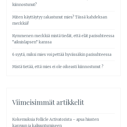
kiinnostunut?
Miten käyttäytyy rakastunut mies? Tässä kahdeksan
merkkiä!
Kymmenen merkkiä mistä tiedät, että elät parisuhteessa
”aikuislapsen” kanssa
6 syytä, miksi mies voi pettää hyvässäkin parisuhteessa
Mistä tietää, että mies ei ole oikeasti kiinnostunut ?
Viimeisimmät artikkelit
Kokemuksia Follicle Activatorista – apua hiusten
kasvuun ja kaljuuntumiseen