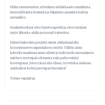
Pidän tatuoinneista, urheilusta sielukkaasta musiikista,
tunnerikkaista ihmisistä ja hiljaisista aamuista kahvia
siemaillen.
Koulutukseltani olen fysioterapeutti ja olen toiminut
myös liikunta-alalla personal trainerina.
Elämä kuitenkin pysäytti minut ohituskaistalta
kroonistuneen uupumuksen myötä. Tällöin aloin
katsella maailmaa uusin silmin ja halu tuoda suomalaisen
miehen syvempää olemusta esiin paloi entistä
kovempana. Joten tässä sitä ollaan, tervetuloa mukaan
matkalleni kohti parempaa huomista!
Totuus vapauttaa.