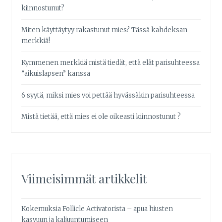
kiinnostunut?
Miten käyttäytyy rakastunut mies? Tässä kahdeksan
merkkiä!
Kymmenen merkkiä mistä tiedät, että elät parisuhteessa
”aikuislapsen” kanssa
6 syytä, miksi mies voi pettää hyvässäkin parisuhteessa
Mistä tietää, että mies ei ole oikeasti kiinnostunut ?
Viimeisimmät artikkelit
Kokemuksia Follicle Activatorista – apua hiusten
kasvuun ja kaljuuntumiseen