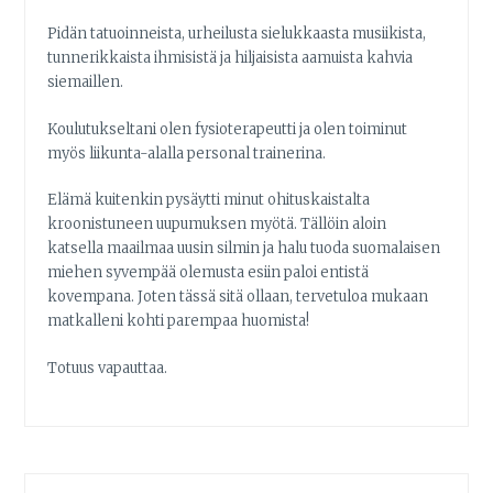
Pidän tatuoinneista, urheilusta sielukkaasta musiikista,
tunnerikkaista ihmisistä ja hiljaisista aamuista kahvia
siemaillen.
Koulutukseltani olen fysioterapeutti ja olen toiminut
myös liikunta-alalla personal trainerina.
Elämä kuitenkin pysäytti minut ohituskaistalta
kroonistuneen uupumuksen myötä. Tällöin aloin
katsella maailmaa uusin silmin ja halu tuoda suomalaisen
miehen syvempää olemusta esiin paloi entistä
kovempana. Joten tässä sitä ollaan, tervetuloa mukaan
matkalleni kohti parempaa huomista!
Totuus vapauttaa.