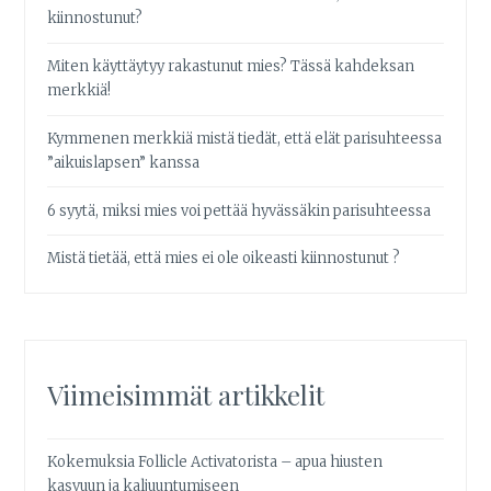
kiinnostunut?
Miten käyttäytyy rakastunut mies? Tässä kahdeksan
merkkiä!
Kymmenen merkkiä mistä tiedät, että elät parisuhteessa
”aikuislapsen” kanssa
6 syytä, miksi mies voi pettää hyvässäkin parisuhteessa
Mistä tietää, että mies ei ole oikeasti kiinnostunut ?
Viimeisimmät artikkelit
Kokemuksia Follicle Activatorista – apua hiusten
kasvuun ja kaljuuntumiseen