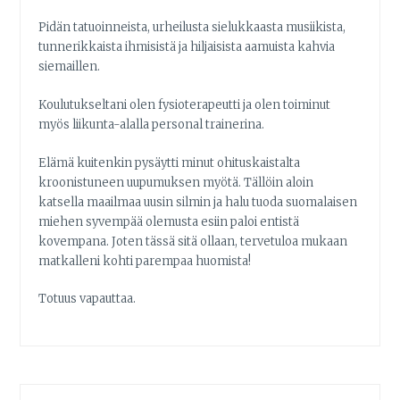
Pidän tatuoinneista, urheilusta sielukkaasta musiikista,
tunnerikkaista ihmisistä ja hiljaisista aamuista kahvia
siemaillen.
Koulutukseltani olen fysioterapeutti ja olen toiminut
myös liikunta-alalla personal trainerina.
Elämä kuitenkin pysäytti minut ohituskaistalta
kroonistuneen uupumuksen myötä. Tällöin aloin
katsella maailmaa uusin silmin ja halu tuoda suomalaisen
miehen syvempää olemusta esiin paloi entistä
kovempana. Joten tässä sitä ollaan, tervetuloa mukaan
matkalleni kohti parempaa huomista!
Totuus vapauttaa.