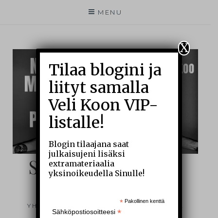
MENU
X
Tilaa blogini ja
liityt samalla
Veli Koon VIP-
listalle!
Blogin tilaajana saat
julkaisujeni lisäksi
SIELUNI SILMIN –
extramateriaalia
yksinoikeudella Sinulle!
BLOGI
*
Pakollinen kenttä
YHDEN MIEHEN ARKEA JA ÄÄRIRAJOJA
*
Sähköpostiosoitteesi