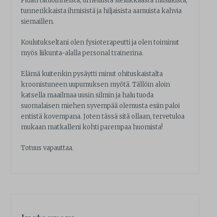
Pidän tatuoinneista, urheilusta sielukkaasta musiikista,
tunnerikkaista ihmisistä ja hiljaisista aamuista kahvia
siemaillen.
Koulutukseltani olen fysioterapeutti ja olen toiminut
myös liikunta-alalla personal trainerina.
Elämä kuitenkin pysäytti minut ohituskaistalta
kroonistuneen uupumuksen myötä. Tällöin aloin
katsella maailmaa uusin silmin ja halu tuoda
suomalaisen miehen syvempää olemusta esiin paloi
entistä kovempana. Joten tässä sitä ollaan, tervetuloa
mukaan matkalleni kohti parempaa huomista!
Totuus vapauttaa.