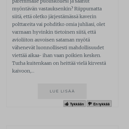
paremmalle puoliskollesi ja saanut
myöntävän vastauksenkin? Riippumatta
siitä, että oletko järjestämässä kaverin
polttareita vai pohditko omia juhliasi, olet
varmaan hyvinkin tietoinen siitä, että
avioliiton auvoisen sataman myötä
vähenevät luonnollisesti mahdollisuudet
viettää aikaa- ihan vaan poikien kesken.
Turha kuitenkaan on heittää vielä kirvestä
kaivoon,…
LUE LISÄÄ
Tykkään
En tykkää