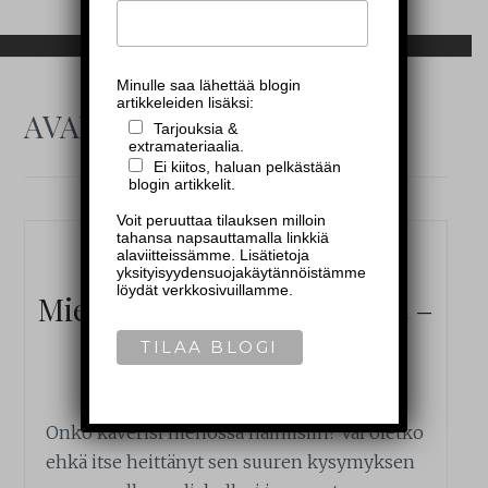
Minulle saa lähettää blogin
artikkeleiden lisäksi:
AVAINSANA:
POLTTARIT
Tarjouksia &
extramateriaalia.
Ei kiitos, haluan pelkästään
blogin artikkelit.
Voit peruuttaa tilauksen milloin
tahansa napsauttamalla linkkiä
—
MALELIFESTYLE
—
alaviitteissämme. Lisätietoja
yksityisyydensuojakäytännöistämme
löydät verkkosivuillamme.
Miesten ja naisten polttarit –
ihan eri bileet?
25.2.2019
Onko kaverisi menossa naimisiin? Vai oletko
ehkä itse heittänyt sen suuren kysymyksen