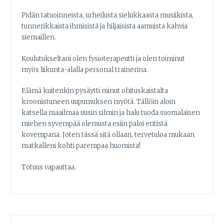
Pidän tatuoinneista, urheilusta sielukkaasta musiikista,
tunnerikkaista ihmisistä ja hiljaisista aamuista kahvia
siemaillen.
Koulutukseltani olen fysioterapeutti ja olen toiminut
myös liikunta-alalla personal trainerina.
Elämä kuitenkin pysäytti minut ohituskaistalta
kroonistuneen uupumuksen myötä. Tällöin aloin
katsella maailmaa uusin silmin ja halu tuoda suomalaisen
miehen syvempää olemusta esiin paloi entistä
kovempana. Joten tässä sitä ollaan, tervetuloa mukaan
matkalleni kohti parempaa huomista!
Totuus vapauttaa.