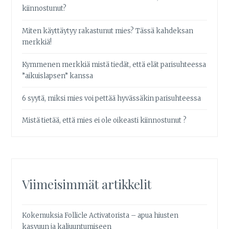
kiinnostunut?
Miten käyttäytyy rakastunut mies? Tässä kahdeksan
merkkiä!
Kymmenen merkkiä mistä tiedät, että elät parisuhteessa
”aikuislapsen” kanssa
6 syytä, miksi mies voi pettää hyvässäkin parisuhteessa
Mistä tietää, että mies ei ole oikeasti kiinnostunut ?
Viimeisimmät artikkelit
Kokemuksia Follicle Activatorista – apua hiusten
kasvuun ja kaljuuntumiseen