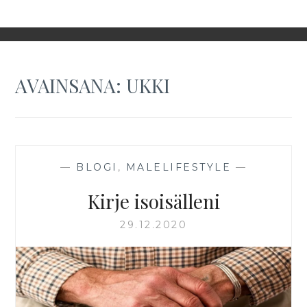
AVAINSANA:
UKKI
—
BLOGI
,
MALELIFESTYLE
—
Kirje isoisälleni
29.12.2020