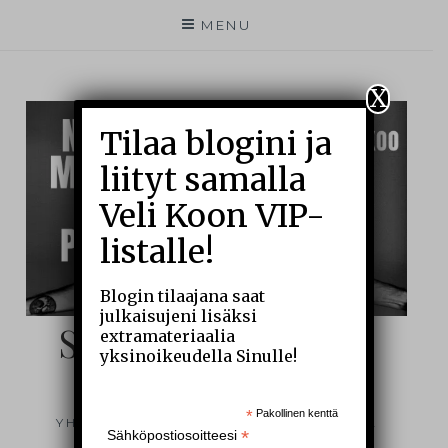
MENU
X
Tilaa blogini ja
liityt samalla
Veli Koon VIP-
listalle!
Blogin tilaajana saat
julkaisujeni lisäksi
SIELUNI SILMIN –
extramateriaalia
yksinoikeudella Sinulle!
BLOGI
*
Pakollinen kenttä
YHDEN MIEHEN ARKEA JA ÄÄRIRAJOJA
*
Sähköpostiosoitteesi