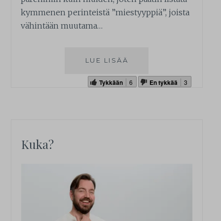
kymmenen perinteistä ”miestyyppiä”, joista
vähintään muutama…
LUE LISÄÄ
Tykkään
6
En tykkää
3
Kuka?