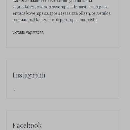
katsella maailmaa uusin silmin ja halu tuoda
suomalaisen miehen syvempää olemusta esiin paloi
entistä kovempana. Joten tässä sitä ollaan, tervetuloa
mukaan matkalleni kohti parempaa huomista!
Totuus vapauttaa.
Instagram
…
Facebook