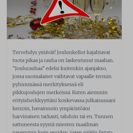
Tervehdys ystävät! Joulunkellot kajahtavat
tuota pikaa ja rauha on laskeutunut maahan.
”Joulurauhaa” edelsi kuitenkin ajanjakso,
jossa suomalaiset vaihtavat vapaalle termin
pyhimmässä merkityksessä eli
pikkujoulujen merkeissä. Kuten aiemmin
erityisherkkyyttäni koskevassa julkaisussani
kerroin, havainnoin ympäristöäni
harvinaisen tarkasti, tahdoin tai en. Tunnen
sattuneesta syystä miesten maailman
paremmin kuin muiden, joten päätin listata