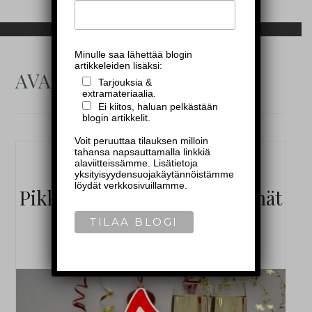
Minulle saa lähettää blogin
artikkeleiden lisäksi:
AVAINSANA:
VIUHAHDUS
Tarjouksia &
extramateriaalia.
Ei kiitos, haluan pelkästään
blogin artikkelit.
Voit peruuttaa tilauksen milloin
tahansa napsauttamalla linkkiä
—
MALELIFESTYLE
—
alaviitteissämme. Lisätietoja
yksityisyydensuojakäytännöistämme
löydät verkkosivuillamme.
Pikkujoulujen perinteisimmät
”miestyypit” – Top 10 !
21.12.2018