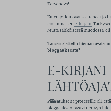
Tervehdys!
Kuten jotkut ovat saattaneet jo h
ensimmäisen
e-kirjani.
Tai kysee
Mutta sähköisessä muodossa, eli k
Tänään ajattelin hieman avata,
mi
bloggauksesta?
E-KIRJANI
LÄHTÖAJA
Pääajatuksena prosessille oli, ett
bloggauksen pystyi tiettyyn luki