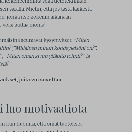
pua kokeneemmilta sekä tietotekniikan,
en saralla. Mietin, että jos tästä kaikesta
on, jonka itse kokeilin aikanaan
 voisi auttaa monia!
limmäisinä seuraavat kysymykset:
”Miten
ihin?”,”Millainen minun kohdeyleisöni on?”,
?”, ”Miten oman sivun ylläpito toimii?” ja
siä?”.
ukset, joita voi soveltaa
i luo motivaatiota
iin kun huomaa, että omat tuotokset
 sitä isompi motivaatio itsensä