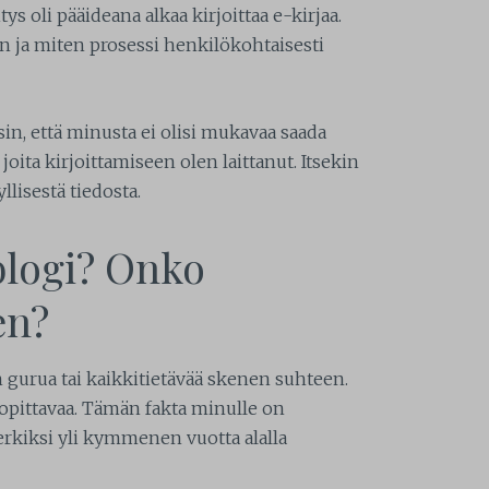
ys oli pääideana alkaa kirjoittaa e-kirjaa.
in ja miten prosessi henkilökohtaisesti
äisin, että minusta ei olisi mukavaa saada
joita kirjoittamiseen olen laittanut. Itsekin
llisestä tiedosta.
blogi? Onko
en?
n gurua tai kaikkitietävää skenen suhteen.
 opittavaa. Tämän fakta minulle on
erkiksi yli kymmenen vuotta alalla