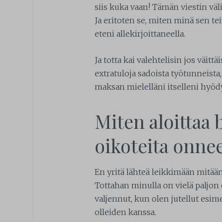
siis kuka vaan! Tämän viestin välit
Ja eritoten se, miten minä sen te
eteni allekirjoittaneella.
Ja totta kai valehtelisin jos väitt
extratuloja sadoista työtunneista, 
maksan mielelläni itselleni hyödy
Miten aloittaa 
oikoteita onne
En yritä lähteä leikkimään mitää
Tottahan minulla on vielä paljon
valjennut, kun olen jutellut esim
olleiden kanssa.