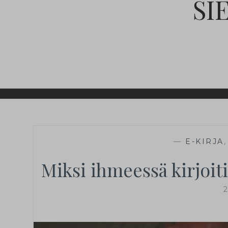
SI
—
E-KIRJA
Miksi ihmeessä kirjoit
2