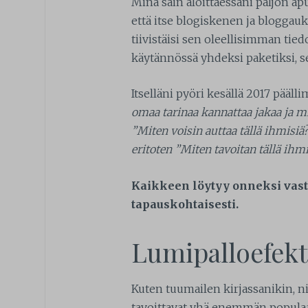
Minä sain aloittaessani paljon a
että itse blogiskenen ja bloggauks
tiivistäisi sen oleellisimman tied
käytännössä yhdeksi paketiksi, se
Itselläni pyöri kesällä 2017 pääl
omaa tarinaa kannattaa jakaa ja m
”Miten voisin auttaa tällä ihmisiä
eritoten ”Miten tavoitan tällä ihmi
Kaikkeen löytyy onneksi vasta
tapauskohtaisesti.
Lumipalloefekt
Kuten tuumailen kirjassanikin, n
tavoittavat yhä enemmän populaa,