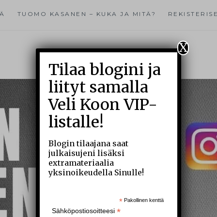
TÄ
TUOMO KASANEN – KUKA JA MITÄ?
REKISTERIS
X
Tilaa blogini ja
liityt samalla
Veli Koon VIP-
listalle!
Blogin tilaajana saat
julkaisujeni lisäksi
extramateriaalia
yksinoikeudella Sinulle!
*
Pakollinen kenttä
*
Sähköpostiosoitteesi