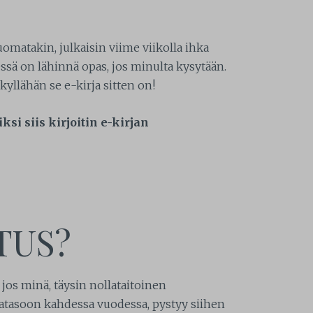
uomatakin, julkaisin viime viikolla ihka
ssä on lähinnä opas, jos minulta kysytään.
yllähän se e-kirja sitten on!
ksi siis kirjoitin e-kirjan
TUS?
ä jos minä, täysin nollataitoinen
jatasoon kahdessa vuodessa, pystyy siihen