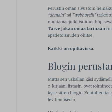
Perustin oman sivustoni heinäkuu
”domain”
tai
”webhotelli”
tarkoitt
muutamat julkkisnimet höpisevät v
Tarve jakaa omaa tarinaani
me
epätietoisuuden ohitse.
Kaikki on opittavissa.
Blogin perust
Mutta sen uskallan käsi sydämellä 
e-kirjaani listasin, ovat toiminee
kyse sitten blogin, Youtuben tai 
levittämisestä.