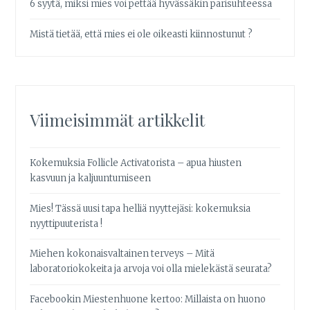
6 syytä, miksi mies voi pettää hyvässäkin parisuhteessa
Mistä tietää, että mies ei ole oikeasti kiinnostunut ?
Viimeisimmät artikkelit
Kokemuksia Follicle Activatorista – apua hiusten
kasvuun ja kaljuuntumiseen
Mies! Tässä uusi tapa helliä nyyttejäsi: kokemuksia
nyyttipuuterista !
Miehen kokonaisvaltainen terveys – Mitä
laboratoriokokeita ja arvoja voi olla mielekästä seurata?
Facebookin Miestenhuone kertoo: Millaista on huono