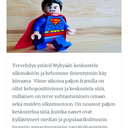
Tervehdys ystävä! Nykyään keskustelu
ulkonäköön ja kehomme ilmentymiin käy
kiivaana. Viime aikoina paljon framilla on
ollut kehopositiivisuus ja keskustelu siitä,
millainen on terve suhtautuminen omaan
sekä muiden ulkomuotoon. On noussut paljon
keskustelua siitä, kuinka naiset ovat
kyllästyneet median ja populaarikulttuurin
luomiin stereotyyppisiin vartaloihanteisiin,