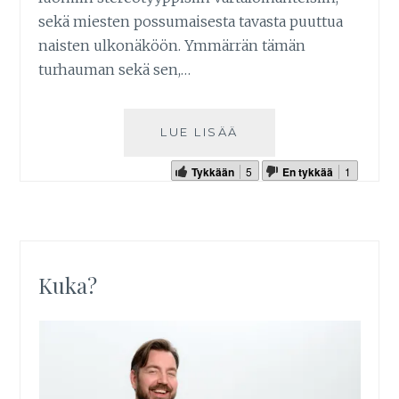
sekä miesten possumaisesta tavasta puuttua
naisten ulkonäköön. Ymmärrän tämän
turhauman sekä sen,…
LUE LISÄÄ
Tykkään
5
En tykkää
1
Kuka?