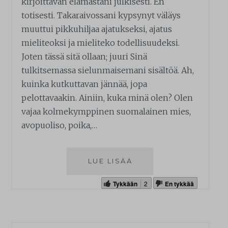
kirjoittavan elämästäni julkisesti. En
totisesti. Takaraivossani kypsynyt väläys
muuttui pikkuhiljaa ajatukseksi, ajatus
mieliteoksi ja mieliteko todellisuudeksi.
Joten tässä sitä ollaan; juuri Sinä
tulkitsemassa sielunmaisemani sisältöä. Ah,
kuinka kutkuttavan jännää, jopa
pelottavaakin. Ainiin, kuka minä olen? Olen
vajaa kolmekymppinen suomalainen mies,
avopuoliso, poika,…
LUE LISÄÄ
Tykkään
2
En tykkää