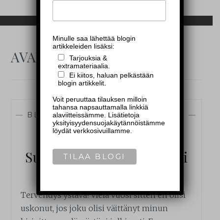
Minulle saa lähettää blogin
artikkeleiden lisäksi:
AVAINSANA:
MIESBLOGI
Tarjouksia &
extramateriaalia.
Ei kiitos, haluan pelkästään
blogin artikkelit.
Voit peruuttaa tilauksen milloin
tahansa napsauttamalla linkkiä
—
BLOGI
,
MALELIFESTYLE
,
TERVEYS
—
alaviitteissämme. Lisätietoja
yksityisyydensuojakäytännöistämme
löydät verkkosivuillamme.
Tässä minä olen –
Suomalaisen miehen blogi
10.5.2017
Tervehdys ystävä! Vielä vuosi sitten en olisi
uskonut, jos joku olisi väittänyt minun