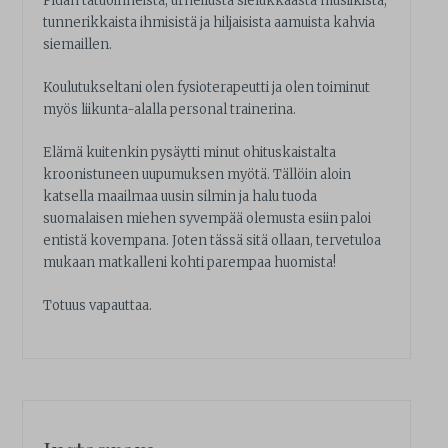
Pidän tatuoinneista, urheilusta sielukkaasta musiikista,
tunnerikkaista ihmisistä ja hiljaisista aamuista kahvia
siemaillen.
Koulutukseltani olen fysioterapeutti ja olen toiminut
myös liikunta-alalla personal trainerina.
Elämä kuitenkin pysäytti minut ohituskaistalta
kroonistuneen uupumuksen myötä. Tällöin aloin
katsella maailmaa uusin silmin ja halu tuoda
suomalaisen miehen syvempää olemusta esiin paloi
entistä kovempana. Joten tässä sitä ollaan, tervetuloa
mukaan matkalleni kohti parempaa huomista!
Totuus vapauttaa.