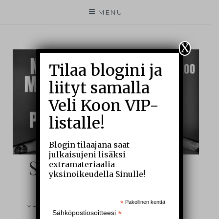
MENU
X
Tilaa blogini ja
liityt samalla
Veli Koon VIP-
listalle!
Blogin tilaajana saat
julkaisujeni lisäksi
SIELUNI SILMIN –
extramateriaalia
yksinoikeudella Sinulle!
BLOGI
*
Pakollinen kenttä
YHDEN MIEHEN ARKEA JA ÄÄRIRAJOJA
*
Sähköpostiosoitteesi