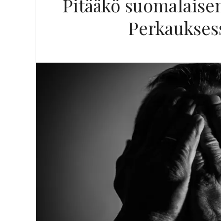
Pitääkö suomalaise
Perkaukses