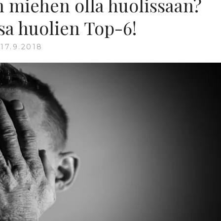
n miehen olla huolissaan?
sa huolien Top-6!
17.9.2018