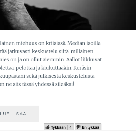
lainen miehuus on kriisissä. Median isoilla
tää jatkuvasti keskustelu siitä, millainen
es on ja on ollut aiemmin. Aallot liikkuvat
ttaa, pelottaa ja kiukuttaakin. Keräsin
uupastani sekä julkisesta keskustelusta
n ne siis tässä yhdessä sileäksi!
LUE LISÄÄ
Tykkään
4
En tykkää