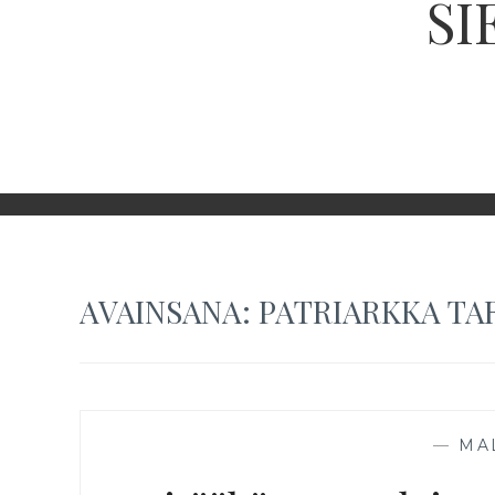
SI
AVAINSANA:
PATRIARKKA TA
—
MA