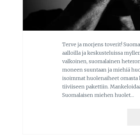
Terve ja morjens toverit! Suoma
aalloilla ja keskusteluissa myller
valkoinen, suomalainen heteromi
moneen suuntaan ja miehiä huole
isoimmat huolenaiheet omasta k
tiiviiseen pakettiin. Mankeloidaa
Suomalaisen miehen huolet…