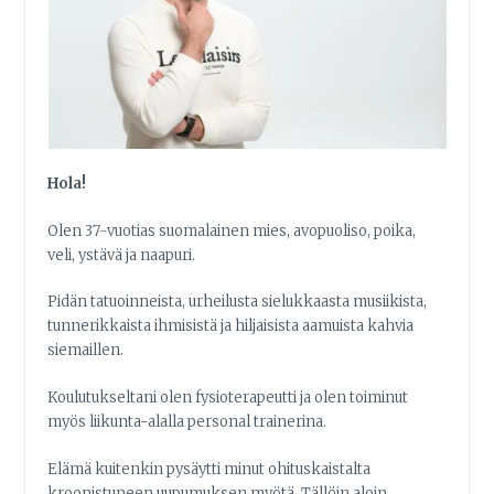
Hola!
Olen 37-vuotias suomalainen mies, avopuoliso, poika,
veli, ystävä ja naapuri.
Pidän tatuoinneista, urheilusta sielukkaasta musiikista,
tunnerikkaista ihmisistä ja hiljaisista aamuista kahvia
siemaillen.
Koulutukseltani olen fysioterapeutti ja olen toiminut
myös liikunta-alalla personal trainerina.
Elämä kuitenkin pysäytti minut ohituskaistalta
kroonistuneen uupumuksen myötä. Tällöin aloin