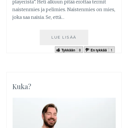
playerista”. Heti alkuun pitää erottaa termit
naistenmies ja pelimies. Naistenmies on mies,
joka saa naisia. Se, että…
LUE LISÄÄ
Tykkään
8
En tykkää
1
Kuka?