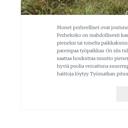
Monet perheelliset ovat joutune
Perhekoko on mahdollisesti kas
pieneksi tai toiselta paikkakunna
parempaa työpaikkaa. On siis tul
saattaa houkuttaa muutto pienem
hyviä puolia verrattuna suuremp
haittoja löytyy. Työmatkan pitu