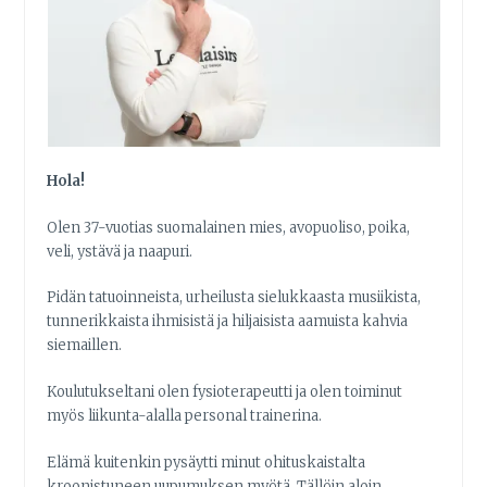
Hola!
Olen 37-vuotias suomalainen mies, avopuoliso, poika,
veli, ystävä ja naapuri.
Pidän tatuoinneista, urheilusta sielukkaasta musiikista,
tunnerikkaista ihmisistä ja hiljaisista aamuista kahvia
siemaillen.
Koulutukseltani olen fysioterapeutti ja olen toiminut
myös liikunta-alalla personal trainerina.
Elämä kuitenkin pysäytti minut ohituskaistalta
kroonistuneen uupumuksen myötä. Tällöin aloin