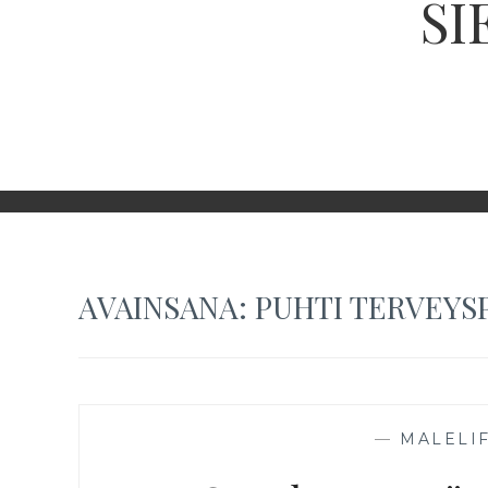
SI
AVAINSANA:
PUHTI TERVEYS
—
MALELI