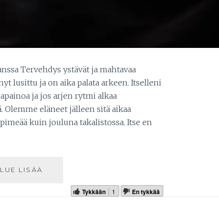
kanssa Tervehdys ystävät ja mahtavaa
t lusittu ja on aika palata arkeen. Itselleni
apainoa ja jos arjen rytmi alkaa
. Olemme eläneet jälleen sitä aikaa
pimeää kuin jouluna takalistossa. Itse en
LUE LISÄÄ
Tykkään
1
En tykkää