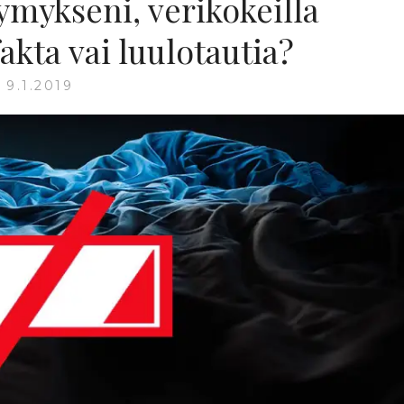
ykseni, verikokeilla
akta vai luulotautia?
9.1.2019