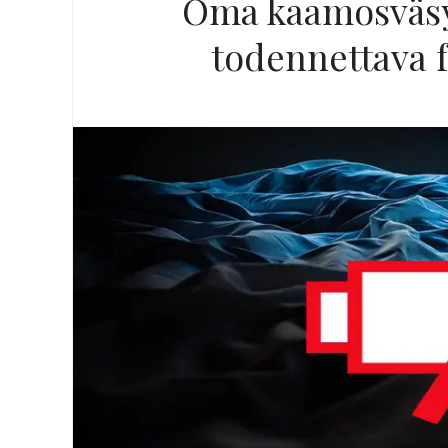
Oma kaamosväsym
todennettava f