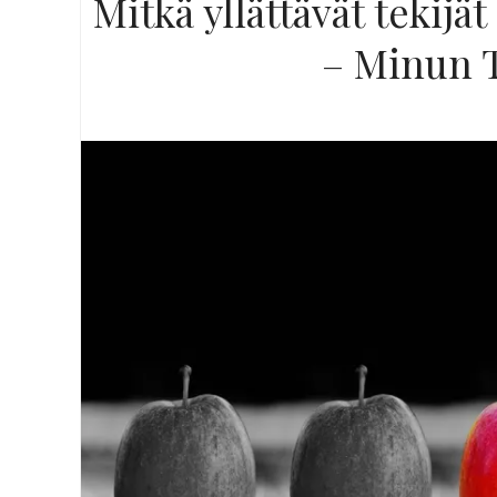
Mitkä yllättävät tekijät
– Minun 