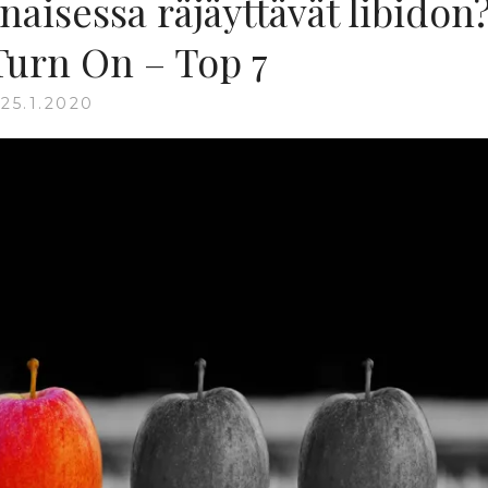
 naisessa räjäyttävät libidon
Turn On – Top 7
25.1.2020