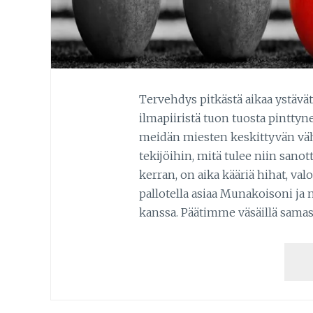
Tervehdys pitkästä aikaa ystävät
ilmapiiristä tuon tuosta pinttyn
meidän miesten keskittyvän vähi
tekijöihin, mitä tulee niin sanot
kerran, on aika kääriä hihat, val
pallotella asiaa Munakoisoni ja
kanssa. Päätimme väsäillä sama