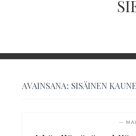
SI
AVAINSANA:
SISÄINEN KAUN
—
MA