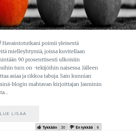
! Havaintotutkani poimii yleisestä
eitä mielleyhtymiä, joissa kuvitellaan
ntään 90 prosenttisesti ulkoisiin
tuihin turn on -tekijöihin naisessa. Jälleen
ottaa asiaa ja rikkoa tabuja. Sain kunnian
 minä-blogin mahtavan kirjoittajan Jasminin
sta…
LUE LISÄÄ
Tykkään
30
En tykkää
6