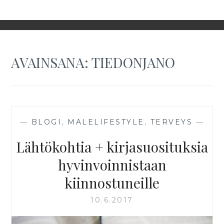
AVAINSANA:
TIEDONJANO
—
BLOGI
,
MALELIFESTYLE
,
TERVEYS
—
Lähtökohtia + kirjasuosituksia
hyvinvoinnistaan
kiinnostuneille
10.6.2017