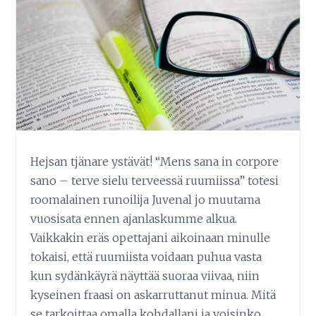
Hejsan tjänare ystävät! “Mens sana in corpore
sano – terve sielu terveessä ruumiissa” totesi
roomalainen runoilija Juvenal jo muutama
vuosisata ennen ajanlaskumme alkua.
Vaikkakin eräs opettajani aikoinaan minulle
tokaisi, että ruumiista voidaan puhua vasta
kun sydänkäyrä näyttää suoraa viivaa, niin
kyseinen fraasi on askarruttanut minua. Mitä
se tarkoittaa omalla kohdallani ja voisinko