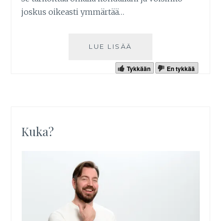
joskus oikeasti ymmärtää…
LUE LISÄÄ
Tykkään
En tykkää
Kuka?