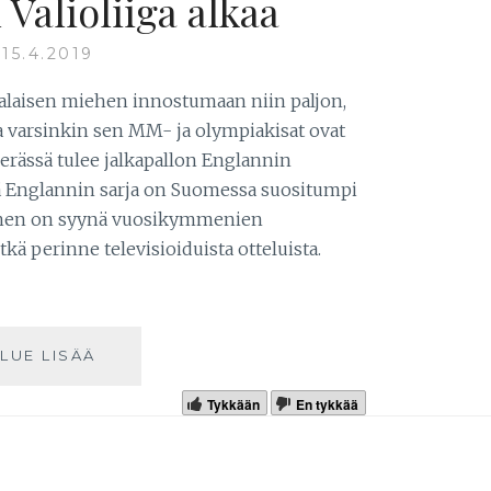
Valioliiga alkaa
15.4.2019
alaisen miehen innostumaan niin paljon,
a varsinkin sen MM- ja olympiakisat ovat
erässä tulee jalkapallon Englannin
ttä Englannin sarja on Suomessa suositumpi
siihen on syynä vuosikymmenien
kä perinne televisioiduista otteluista.
LUE LISÄÄ
Tykkään
En tykkää