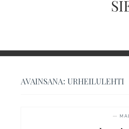
SI
AVAINSANA:
URHEILULEHTI
—
MA