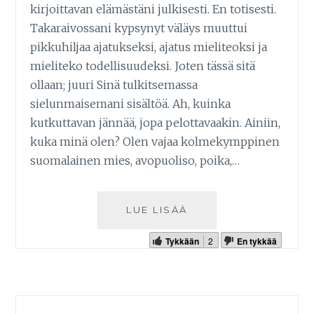
kirjoittavan elämästäni julkisesti. En totisesti.
Takaraivossani kypsynyt väläys muuttui
pikkuhiljaa ajatukseksi, ajatus mieliteoksi ja
mieliteko todellisuudeksi. Joten tässä sitä
ollaan; juuri Sinä tulkitsemassa
sielunmaisemani sisältöä. Ah, kuinka
kutkuttavan jännää, jopa pelottavaakin. Ainiin,
kuka minä olen? Olen vajaa kolmekymppinen
suomalainen mies, avopuoliso, poika,…
LUE LISÄÄ
Tykkään
2
En tykkää