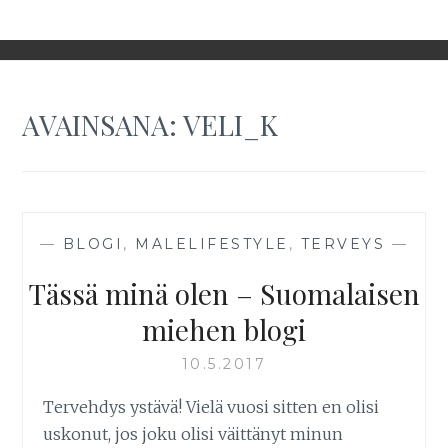
AVAINSANA:
VELI_K
—
BLOGI
,
MALELIFESTYLE
,
TERVEYS
—
Tässä minä olen – Suomalaisen
miehen blogi
10.5.2017
Tervehdys ystävä! Vielä vuosi sitten en olisi
uskonut, jos joku olisi väittänyt minun