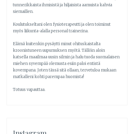
tunnerikkaista ihmisistä ja hiljaisista aamuista kahvia
siemaillen.
Koulutukseltani olen fysioterapeutti ja olen toiminut
myös liikunta-alalla personal trainerina.
Elämä kuitenkin pysäytti minut ohituskaistalta
kroonistuneen uupumuksen myötä. Tällöin aloin
katsella maailmaa uusin silmin ja halu tuoda suomalaisen
miehen syvempää olemusta esiin paloi entistä
kovempana. Joten tässä sitä ollaan, tervetuloa mukaan
matkalleni kohti parempaa huomista!
Totuus vapauttaa.
Instagram