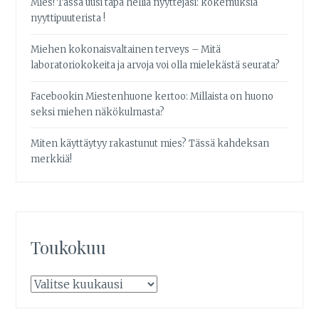
Mies! Tässä uusi tapa helliä nyyttejäsi: kokemuksia
nyyttipuuterista !
Miehen kokonaisvaltainen terveys – Mitä
laboratoriokokeita ja arvoja voi olla mielekästä seurata?
Facebookin Miestenhuone kertoo: Millaista on huono
seksi miehen näkökulmasta?
Miten käyttäytyy rakastunut mies? Tässä kahdeksan
merkkiä!
Toukokuu