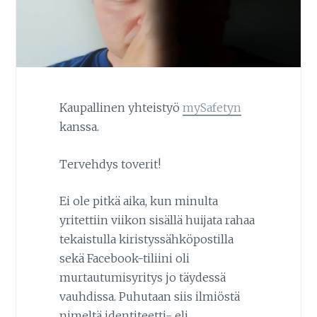
Kaupallinen yhteistyö
mySafetyn
kanssa.
Tervehdys toverit!
Ei ole pitkä aika, kun minulta
yritettiin viikon sisällä huijata rahaa
tekaistulla kiristyssähköpostilla
sekä Facebook-tiliini oli
murtautumisyritys jo täydessä
vauhdissa. Puhutaan siis ilmiöstä
nimeltä identiteetti- eli