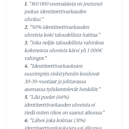
1.
”160 000 suomalaista on joutunut
joskus identiteettivarkauden
uhriksi.”
2.
”50% identiteettivarkauden
uhreista koki taloudellista haittaa.”
3.
”Joka neljäs taloudellista vahinkoa
kokeneista uhreista kärsi yli 1 000€
vahingot.”
4.
”Identiteettivarkauksien
suurimpiin riskiryhmiin kuuluvat
30-39-vuotiaat ja johtavassa
asemassa työskentelevät henkilöt.”
5.
”Liki puolet (46%)
identiteettivarkauden uhreista ei
tiedä miten rikos on saanut alkunsa.”
6.
”Lähes joka kolmas (31%)
identiteettivarkauksista sai alkunsa