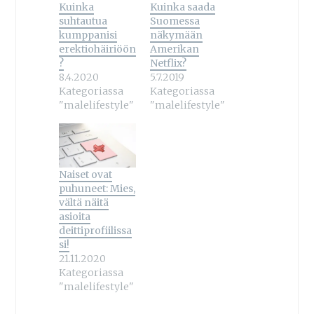
Kuinka
Kuinka saada
suhtautua
Suomessa
kumppanisi
näkymään
erektiohäiriöön
Amerikan
?
Netflix?
8.4.2020
5.7.2019
Kategoriassa
Kategoriassa
"malelifestyle"
"malelifestyle"
Naiset ovat
puhuneet: Mies,
vältä näitä
asioita
deittiprofiilissa
si!
21.11.2020
Kategoriassa
"malelifestyle"