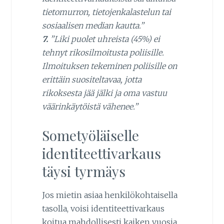
tietomurron, tietojenkalastelun tai
sosiaalisen median kautta.”
7.
”Liki puolet uhreista (45%) ei
tehnyt rikosilmoitusta poliisille.
Ilmoituksen tekeminen poliisille on
erittäin suositeltavaa, jotta
rikoksesta jää jälki ja oma vastuu
väärinkäytöistä vähenee.”
Sometyöläiselle
identiteettivarkaus
täysi tyrmäys
Jos mietin asiaa henkilökohtaisella
tasolla, voisi identiteettivarkaus
koitua mahdollisesti kaiken vuosia