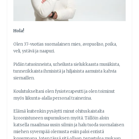
Hola!
Olen 37-vuotias suomalainen mies, avopuoliso, poika,
veli, ystävä ja naapuri.
Pidän tatuoinneista, urheilusta sielukkaasta musiikista,
tunnerikkaista ihmisistä ja hiljaisista aamuista kahvia
siemaillen.
Koulutukseltani olen fysioterapeutti ja olen toiminut
myös liikunta-alalla personal trainerina.
Elämä kuitenkin pysäytti minut ohituskaistalta
kroonistuneen uupumuksen myötä. Tällöin aloin
katsella maailmaa uusin silmin ja halu tuoda suomalaisen
miehen syvempää olemusta esiin paloi entistä
kovempana. Joten tässä sitä ollaan, tervetuloa mukaan