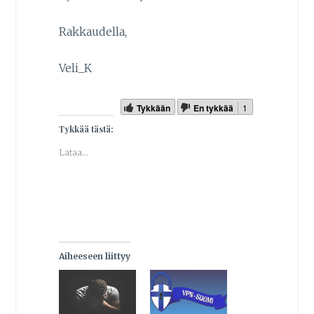
Rakkaudella,
Veli_K
Tykkään
En tykkää
1
Tykkää tästä:
Lataa...
Aiheeseen liittyy