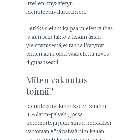
itselleni mySafetyn
Identiteettivakuutuksen.
Herkkä sieluni kaipaa mielenrauhaa,
ja kun sain faktoja tiskiin asian
yleistymisestä, ei rauha löytynyt
ennen kuin olen vakuutettu myös
digitaalisesti!
Miten vakuutus
toimii?
Identiteettivakuutukseen kuuluu
ID-Alarm-palvelu, jossa
tietomurtoja juuri sinun kohdallasi
valvotaan yötä päivää niin kauan,
kun vakuutuksesi on voimassa. Ja