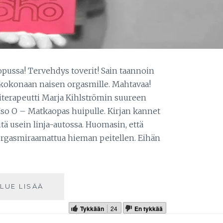
opussa! Tervehdys toverit! Sain taannoin
y kokonaan naisen orgasmille. Mahtavaa!
iterapeutti Marja Kihlströmin suureen
so O – Matkaopas huipulle. Kirjan kannet
itä usein linja-autossa. Huomasin, että
 orgasmiraamattua hieman peitellen. Eihän
LUE LISÄÄ
Tykkään
24
En tykkää