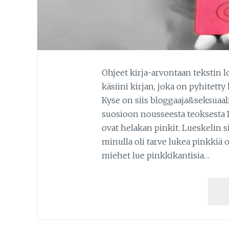
Ohjeet kirja-arvontaan tekstin l
käsiini kirjan, joka on pyhitett
Kyse on siis bloggaaja&seksuaal
suosioon nousseesta teoksesta I
ovat helakan pinkit. Lueskelin s
minulla oli tarve lukea pinkkiä
miehet lue pinkkikantisia…