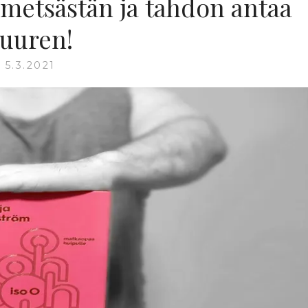
metsästän ja tahdon antaa
suuren!
5.3.2021