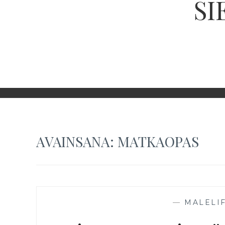
SI
AVAINSANA:
MATKAOPAS
—
MALELI