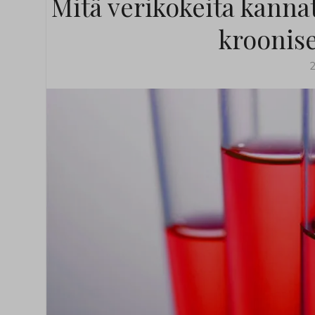
Mitä verikokeita kannatt
kroonis