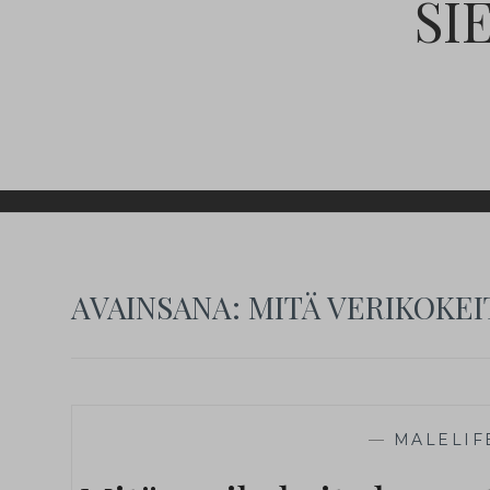
SI
AVAINSANA:
MITÄ VERIKOKE
—
MALELIF