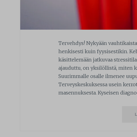
Tervehdys! Nykyään vauhtikaistal
henkisesti kuin fyysisestikin. K
käsittelemään jatkuvaa stressitil
ajauduttu, on yksilöllistä, miten
Suurimmalle osalle ilmenee uu
Terveyskeskuksessa usein kerrotaa
masennuksesta. Kyseisen diagnoos