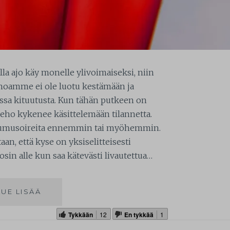
la ajo käy monelle ylivoimaiseksi, niin
ehoamme ei ole luotu kestämään ja
assa kituutusta. Kun tähän putkeen on
 keho kykenee käsittelemään tilannetta.
pumusoireita ennemmin tai myöhemmin.
n, että kyse on yksiselitteisesti
in alle kun saa kätevästi livautettua…
LUE LISÄÄ
Tykkään
12
En tykkää
1