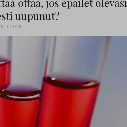
aa ottaa, jos epäilet olevas
esti uupunut?
25.9.2018