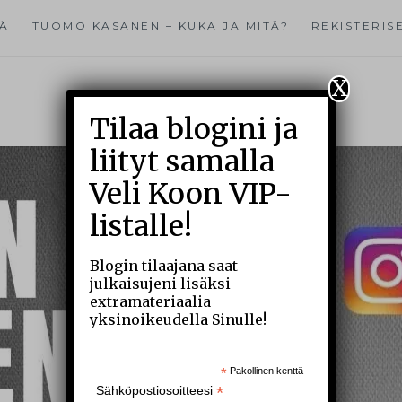
TÄ
TUOMO KASANEN – KUKA JA MITÄ?
REKISTERIS
X
Tilaa blogini ja
liityt samalla
Veli Koon VIP-
listalle!
Blogin tilaajana saat
julkaisujeni lisäksi
extramateriaalia
yksinoikeudella Sinulle!
*
Pakollinen kenttä
*
Sähköpostiosoitteesi