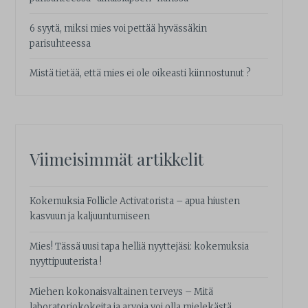
6 syytä, miksi mies voi pettää hyvässäkin
parisuhteessa
Mistä tietää, että mies ei ole oikeasti kiinnostunut ?
Viimeisimmät artikkelit
Kokemuksia Follicle Activatorista – apua hiusten
kasvuun ja kaljuuntumiseen
Mies! Tässä uusi tapa helliä nyyttejäsi: kokemuksia
nyyttipuuterista !
Miehen kokonaisvaltainen terveys – Mitä
laboratoriokokeita ja arvoja voi olla mielekästä