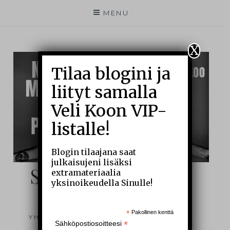
MENU
X
Tilaa blogini ja
liityt samalla
Veli Koon VIP-
listalle!
Blogin tilaajana saat
julkaisujeni lisäksi
SIELUNI SILMIN –
extramateriaalia
yksinoikeudella Sinulle!
BLOGI
*
Pakollinen kenttä
YHDEN MIEHEN ARKEA JA ÄÄRIRAJOJA
*
Sähköpostiosoitteesi