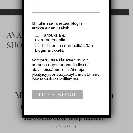
Minulle saa lähettää blogin
artikkeleiden lisäksi:
AVAINSANA:
Tarjouksia &
extramateriaalia.
SUOLISTOSAIRAUDET
Ei kiitos, haluan pelkästään
blogin artikkelit.
Voit peruuttaa tilauksen milloin
tahansa napsauttamalla linkkiä
alaviitteissämme. Lisätietoja
yksityisyydensuojakäytännöistämme
löydät verkkosivuillamme.
—
MALELIFESTYLE
,
TERVEYS
—
Mitä verikokeita kannattaa
ottaa, jos epäilet olevasi
kroonisesti uupunut?
25.9.2018