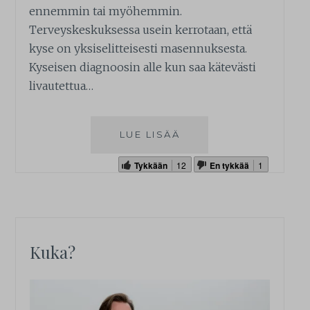
ennemmin tai myöhemmin.
Terveyskeskuksessa usein kerrotaan, että
kyse on yksiselitteisesti masennuksesta.
Kyseisen diagnoosin alle kun saa kätevästi
livautettua…
LUE LISÄÄ
Tykkään
12
En tykkää
1
Kuka?